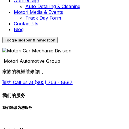
AutoDesign
Auto Detailing & Cleaning
Motori Media & Events
Track Day Form
Contact Us
Blog
Toggle sidebar & navigation
Motori Automotive Group
家族的机械维修部门
预约 Call us at (905) 763 - 8887
我们的服务
我们竭诚为您服务