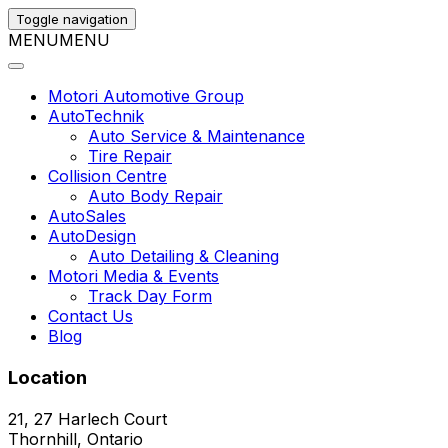
Toggle navigation
MENU
MENU
Motori Automotive Group
AutoTechnik
Auto Service & Maintenance
Tire Repair
Collision Centre
Auto Body Repair
AutoSales
AutoDesign
Auto Detailing & Cleaning
Motori Media & Events
Track Day Form
Contact Us
Blog
Location
21, 27 Harlech Court
Thornhill, Ontario